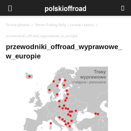
Strona główna
Never-Ending Rally – zasady i zapisy
przewodniki_offroad_wyprawowe_w_europie
przewodniki_offroad_wyprawowe_
w_europie